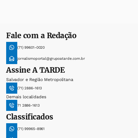
Fale com a Redação
(71) 99601-0020
jornalismoportal@grupoatarde.com.br
Assine
A TARDE
Salvador e Região Metropolitana
(71) 2886-1613
Demais localidades
71 2886-1613
Classificados
(71) 99965-8961