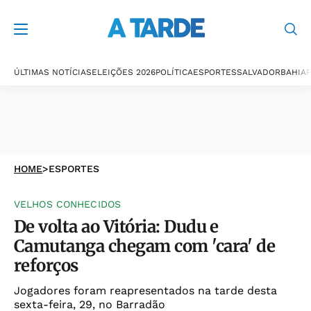
ÚLTIMAS NOTÍCIAS
ELEIÇÕES 2026
POLÍTICA
ESPORTES
SALVADOR
BAHIA
P
HOME
>
ESPORTES
VELHOS CONHECIDOS
De volta ao Vitória: Dudu e
Camutanga chegam com 'cara' de
reforços
Jogadores foram reapresentados na tarde desta
sexta-feira, 29, no Barradão