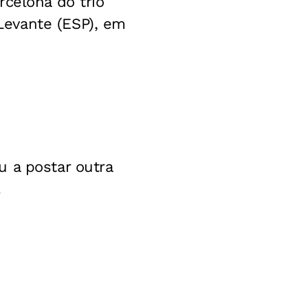
rcelona do trio
Levante (ESP), em
 a postar outra
.