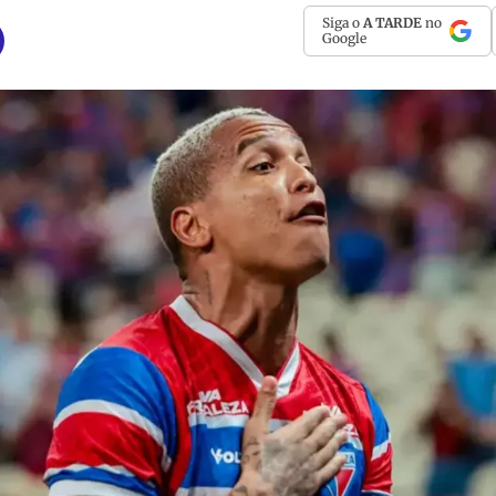
Siga o
A TARDE
no
Google