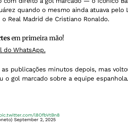
 com direito a gol marcado — o icônico Ba
uárez quando o mesmo ainda atuava pelo 
 o Real Madrid de Cristiano Ronaldo.
rtes
em primeira mão!
al do WhatsApp.
 as publicações minutos depois, mas voltou
ou o gol marcado sobre a equipe espanhola
pic.twitter.com/l8OfbVtBn8
bneto)
September 2, 2025