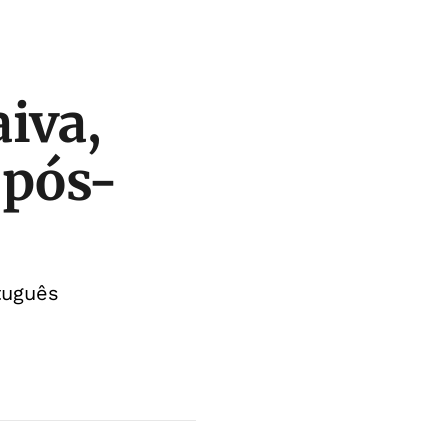
iva,
 pós-
tuguês