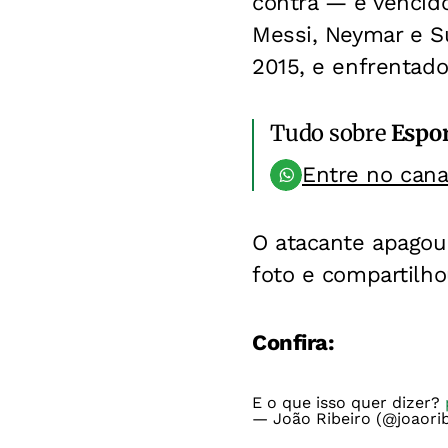
contra — e vencido
Messi, Neymar e S
2015, e enfrentado
Tudo sobre
Espo
Entre no can
O atacante apagou
foto e compartilh
Confira:
E o que isso quer dizer?
— João Ribeiro (@joaori