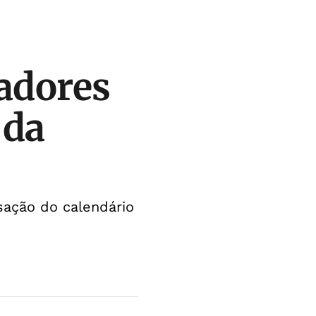
gadores
 da
sação do calendário