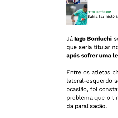
FEITO HISTÓRICO!
Bahia faz histó
Já
Iago Borduchi
se
que seria titular n
após sofrer uma l
Entre os atletas c
lateral-esquerdo s
ocasião, foi cons
problema que o tir
da paralisação.