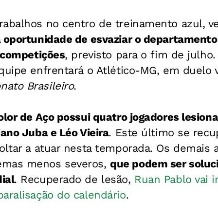
rabalhos no centro de treinamento azul, v
a oportunidade de esvaziar o departamento
s competições
, previsto para o fim de julho
quipe enfrentará o Atlético-MG, em duelo v
ato Brasileiro
.
olor de Aço possui quatro jogadores lesiona
iano Juba e Léo Vieira
. Este último se rec
oltar a atuar nesta temporada. Os demais a
emas menos severos,
que podem ser soluc
ial
. Recuperado de lesão,
Ruan Pablo vai i
aralisação do calendário
.