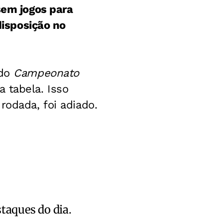
sem jogos para
disposição no
 do
Campeonato
 tabela. Isso
rodada, foi adiado.
staques do dia.