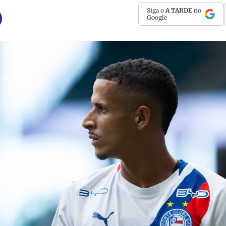
Siga o
A TARDE
no
Google