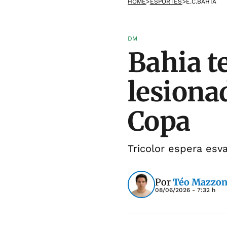
HOME
>
ESPORTES
>
E.C.BAHIA
DM
Bahia t
lesiona
Copa
Tricolor espera esv
Por
Téo Mazzon
08/06/2026 - 7:32 h