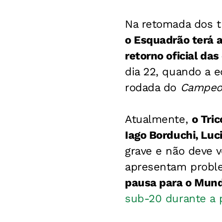
Na retomada dos t
o Esquadrão terá 
retorno oficial da
dia 22, quando a e
rodada do
Campeon
Atualmente,
o Tric
Iago Borduchi, Luc
grave e não deve v
apresentam probl
pausa para o Mund
sub-20 durante a p