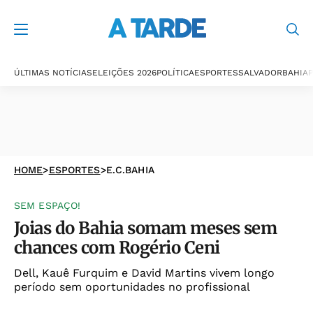
ÚLTIMAS NOTÍCIAS
ELEIÇÕES 2026
POLÍTICA
ESPORTES
SALVADOR
BAHIA
P
HOME
>
ESPORTES
>
E.C.BAHIA
SEM ESPAÇO!
Joias do Bahia somam meses sem
chances com Rogério Ceni
Dell, Kauê Furquim e David Martins vivem longo
período sem oportunidades no profissional