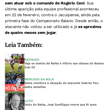
sem atuar sob o comando de Rogério Ceni
. Sua
última aparição pela equipe profissional aconteceu
em 22 de fevereiro, contra o Jacuipense, ainda pela
primeira fase do Campeonato Baiano. Desde então, o
atacante não voltou a ser utilizado e já
se aproxima
de quatro meses sem jogar
.
Leia Também:
DEFINIDO
Veja os duelos de Bahia e Vitória nas oitavas do Baiano
Sub-20
MERCADO DA BOLA
Bahia monitora a situação do atacante Gabriel Pec;
saiba detalhes
LUTO!
Ídolo do Bahia, José Sanfilippo morre aos 91 anos