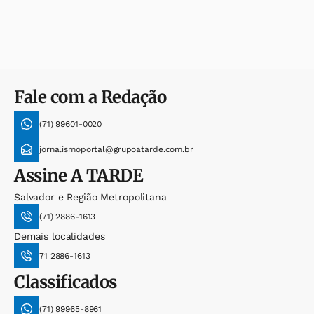
Fale com a Redação
(71) 99601-0020
jornalismoportal@grupoatarde.com.br
Assine
A TARDE
Salvador e Região Metropolitana
(71) 2886-1613
Demais localidades
71 2886-1613
Classificados
(71) 99965-8961