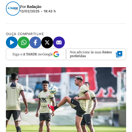
Por
Redação
13/02/2025 - 19:43 h
OUÇA
COMPARTILHE
Nos adicione às suas
fontes
Siga o
A TARDE
no Google
preferidas