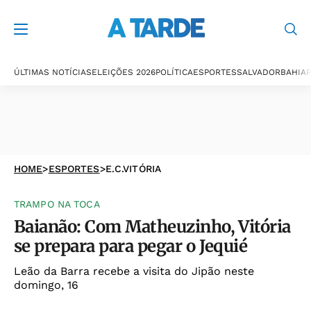
ÚLTIMAS NOTÍCIAS
ELEIÇÕES 2026
POLÍTICA
ESPORTES
SALVADOR
BAHIA
P
HOME
>
ESPORTES
>
E.C.VITÓRIA
TRAMPO NA TOCA
Baianão: Com Matheuzinho, Vitória
se prepara para pegar o Jequié
Leão da Barra recebe a visita do Jipão neste
domingo, 16