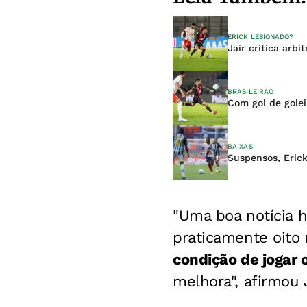
ERICK LESIONADO?
Jair critica arb
BRASILEIRÃO
Com gol de golei
BAIXAS
Suspensos, Erick
"Uma boa notícia h
praticamente oito
condição de jogar 
melhora", afirmou 