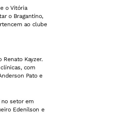
 o Vitória
tar o Bragantino,
rtencem ao clube
 Renato Kayzer.
 clínicas, com
 Anderson Pato e
s no setor em
ueiro Edenílson e