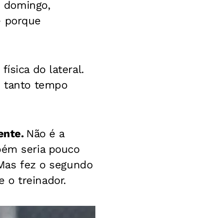
e domingo,
e porque
ísica do lateral.
e tanto tempo
ente.
Não é a
bém seria pouco
. Mas fez o segundo
 o treinador.