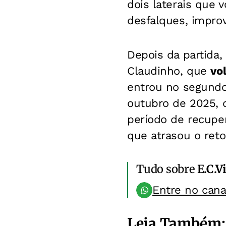
dois laterais que 
desfalques, improv
Depois da partida,
Claudinho, que
vo
entrou no segundo
outubro de 2025, 
período de recuper
que atrasou o ret
Tudo sobre
E.C.V
Entre no can
Leia Também: