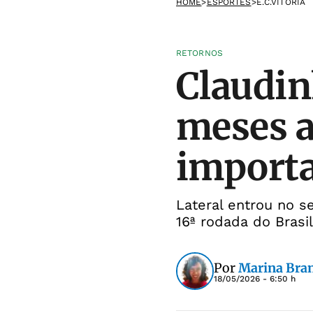
HOME
>
ESPORTES
>
E.C.VITÓRIA
RETORNOS
Claudin
meses a
import
Lateral entrou no s
16ª rodada do Brasil
Por
Marina Bra
18/05/2026 - 6:50 h