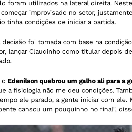
ld foram utilizados na lateral direita. Nest
a começar improvisado no setor, justament
o tinha condições de iniciar a partida.
a decisão foi tomada com base na condição f
r, lançar Claudinho como titular depois d
ado.
, o
Edenílson quebrou um galho ali para a g
que a fisiologia não me deu condições. Tam
 tempo ele parado, a gente iniciar com ele
ente cansou um pouquinho no final", disse