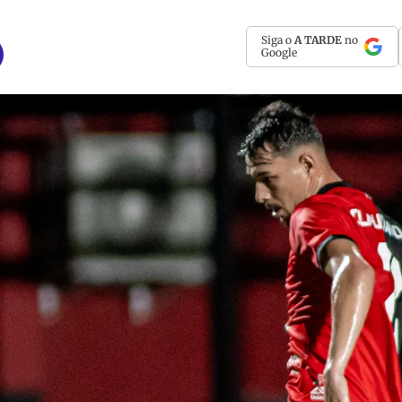
Siga o
A TARDE
no
Google