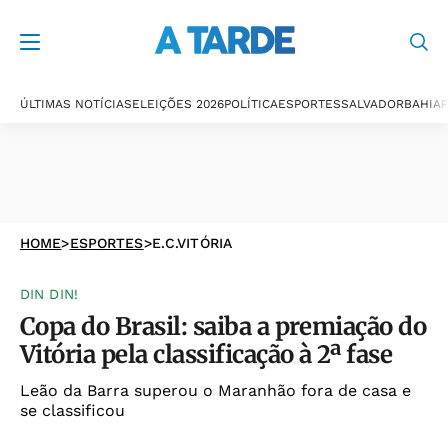
ÚLTIMAS NOTÍCIAS
ELEIÇÕES 2026
POLÍTICA
ESPORTES
SALVADOR
BAHIA
P
HOME
>
ESPORTES
>
E.C.VITÓRIA
DIN DIN!
Copa do Brasil: saiba a premiação do
Vitória pela classificação à 2ª fase
Leão da Barra superou o Maranhão fora de casa e
se classificou