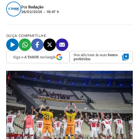
Por
Redação
26/02/2025 - 19:47 h
OUÇA
COMPARTILHE
Nos adicione às suas
fontes
Siga o
A TARDE
no Google
preferidas