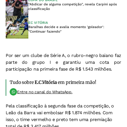
COPA DO BRASIL
"Abdicar de alguma competição", revela Carpini após
classificação
EC VITÓRIA
Baralhas decide e avalia momento 'goleador':
"Continuar fazendo"
Por ser um clube de Série A, o rubro-negro baiano faz
parte do grupo I e garantiu uma cota por
participação na primeira fase de R$ 1.543 milhões.
Tudo sobre
E.C.Vitória
em primeira mão!
Entre no canal do WhatsApp.
Pela classificação à segunda fase da competição, o
Leão da Barra vai embolsar R$ 1.874 milhões. Com
isso, o time vermelho e preto tem uma premiação
total de R$ 3.417 milhões.