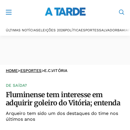
ÚLTIMAS NOTÍCIAS
ELEIÇÕES 2026
POLÍTICA
ESPORTES
SALVADOR
BAHIA
P
HOME
>
ESPORTES
>
E.C.VITÓRIA
DE SAÍDA?
Fluminense tem interesse em
adquirir goleiro do Vitória; entenda
Arqueiro tem sido um dos destaques do time nos
últimos anos