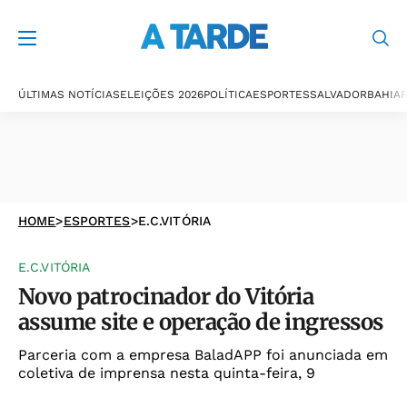
ÚLTIMAS NOTÍCIAS
ELEIÇÕES 2026
POLÍTICA
ESPORTES
SALVADOR
BAHIA
P
HOME
>
ESPORTES
>
E.C.VITÓRIA
E.C.VITÓRIA
Novo patrocinador do Vitória
assume site e operação de ingressos
Parceria com a empresa BaladAPP foi anunciada em
coletiva de imprensa nesta quinta-feira, 9