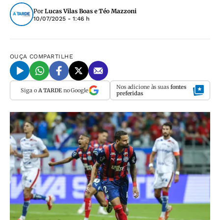
Por
Lucas Vilas Boas e Téo Mazzoni
10/07/2025 - 1:46 h
OUÇA
COMPARTILHE
Nos adicione às suas
fontes
Siga o
A TARDE
no Google
preferidas