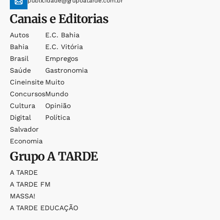
publicidade@grupoatarde.com.br
Canais e Editorias
Autos
E.c. Bahia
Bahia
E.c. Vitória
Brasil
Empregos
Saúde
Gastronomia
Cineinsite
Muito
Concursos
Mundo
Cultura
Opinião
Digital
Política
Salvador
Economia
Grupo
A TARDE
A TARDE
A TARDE FM
MASSA!
A TARDE EDUCAÇÃO