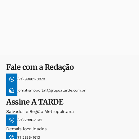
Fale com a Redação
(71) 99601-0020
jornalismoportal@grupoatarde.com.br
Assine
A TARDE
Salvador e Região Metropolitana
(71) 2886-1613
Demais localidades
71 2886-1613