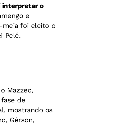
i interpretar o
lamengo e
meia foi eleito o
i Pelé.
uno Mazzeo,
 fase de
al, mostrando os
ho, Gérson,