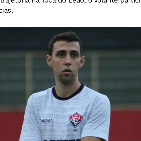
trajetória na Toca do Leão, o volante partic
ias.