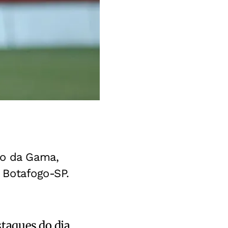
co da Gama,
e Botafogo-SP.
staques do dia.