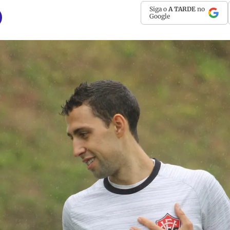
Siga o
A TARDE
no
Google