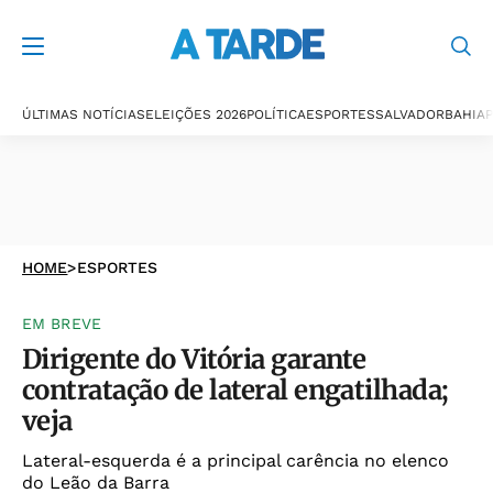
ÚLTIMAS NOTÍCIAS
ELEIÇÕES 2026
POLÍTICA
ESPORTES
SALVADOR
BAHIA
P
HOME
>
ESPORTES
EM BREVE
Dirigente do Vitória garante
contratação de lateral engatilhada;
veja
Lateral-esquerda é a principal carência no elenco
do Leão da Barra