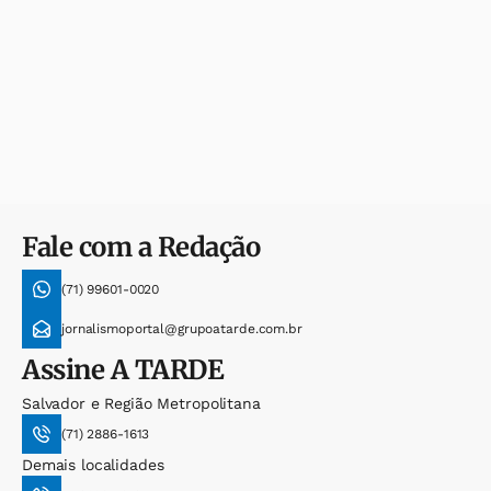
Fale com a Redação
(71) 99601-0020
jornalismoportal@grupoatarde.com.br
Assine
A TARDE
Salvador e Região Metropolitana
(71) 2886-1613
Demais localidades