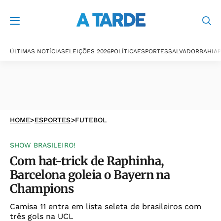
ÚLTIMAS NOTÍCIAS
ELEIÇÕES 2026
POLÍTICA
ESPORTES
SALVADOR
BAHIA
P
HOME
>
ESPORTES
>
FUTEBOL
SHOW BRASILEIRO!
Com hat-trick de Raphinha,
Barcelona goleia o Bayern na
Champions
Camisa 11 entra em lista seleta de brasileiros com
três gols na UCL