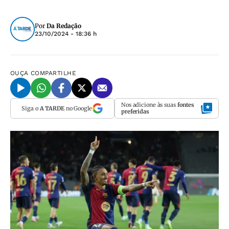
Por
Da Redação
23/10/2024 - 18:36 h
OUÇA
COMPARTILHE
Nos adicione às suas
fontes
Siga o
A TARDE
no Google
preferidas