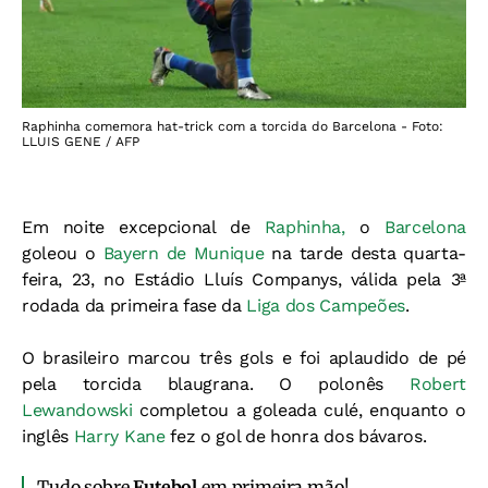
Raphinha comemora hat-trick com a torcida do Barcelona - Foto:
LLUIS GENE / AFP
Em noite excepcional de
Raphinha,
o
Barcelona
goleou o
Bayern de Munique
na tarde desta quarta-
feira, 23, no Estádio Lluís Companys, válida pela 3ª
rodada da primeira fase da
Liga dos Campeões
.
O brasileiro marcou três gols e foi aplaudido de pé
pela torcida blaugrana. O polonês
Robert
Lewandowski
completou a goleada culé, enquanto o
inglês
Harry Kane
fez o gol de honra dos bávaros.
Tudo sobre
Futebol
em primeira mão!