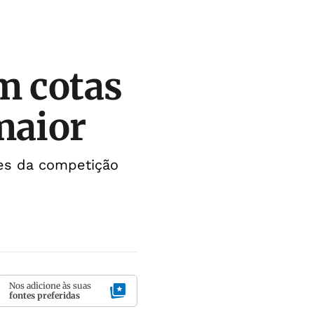
m cotas
maior
bes da competição
Nos adicione às suas
fontes preferidas