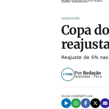
HOME
>
ESPORTES
>
FUTEBOL
NORDESTÃO
Copa do
reajust
Reajuste de 5% nas
Por
Redação
15/01/2025 - 7:51 h
OUÇA
COMPARTILHE