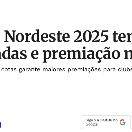
 Nordeste 2025 te
adas e premiação 
 cotas garante maiores premiações para clu
Siga o
A TARDE
no
Google