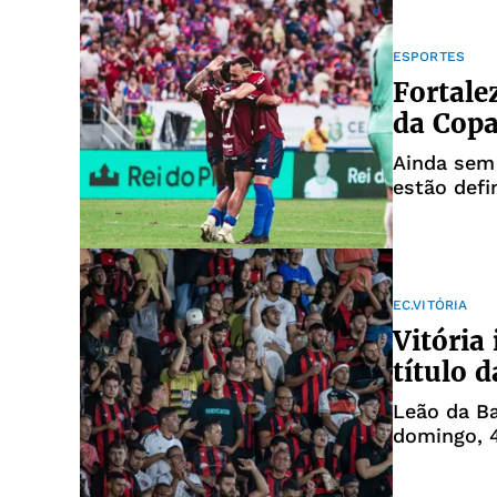
ESPORTES
Fortale
da Copa
Ainda sem
estão defi
EC.VITÓRIA
Vitória
título 
Leão da Ba
domingo, 4