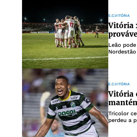
E.C.VITÓRIA
Vitória 
prováve
Leão pode 
Nordestão
E.C.VITÓRIA
Vitória
mantém
Tricolor c
perdeu a p