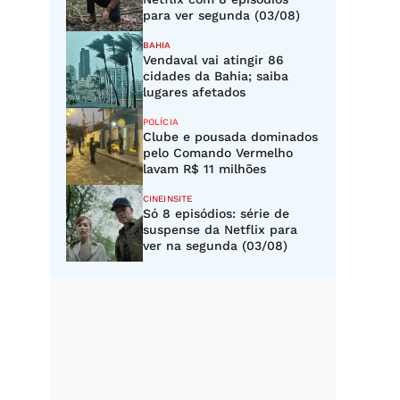
para ver segunda (03/08)
BAHIA
Vendaval vai atingir 86
cidades da Bahia; saiba
lugares afetados
POLÍCIA
Clube e pousada dominados
pelo Comando Vermelho
lavam R$ 11 milhões
CINEINSITE
Só 8 episódios: série de
suspense da Netflix para
ver na segunda (03/08)