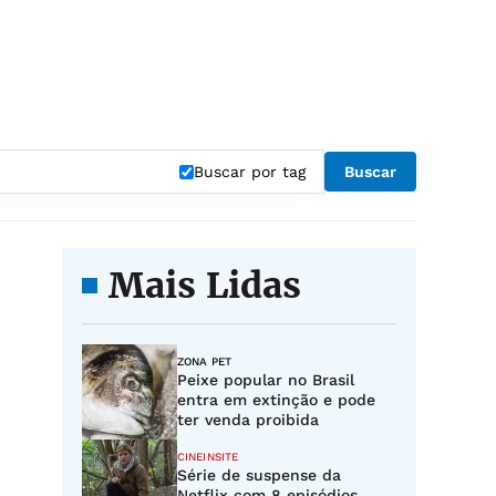
Buscar por tag
Buscar
Mais Lidas
ZONA PET
Peixe popular no Brasil
entra em extinção e pode
ter venda proibida
CINEINSITE
Série de suspense da
Netflix com 8 episódios