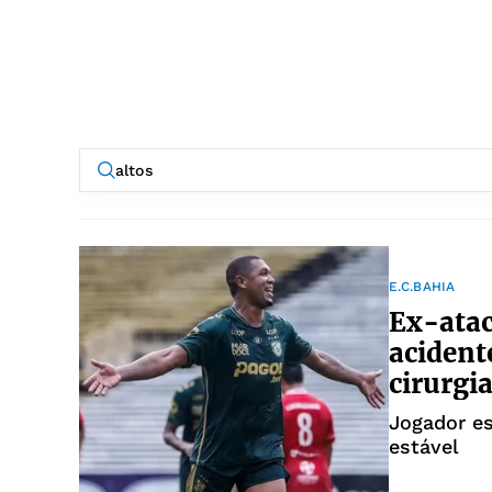
E.C.BAHIA
Ex-atac
acident
cirurgi
Jogador es
estável