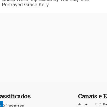
assificados
Canais e E
Autos
E.c. B
(71) 99965-8961