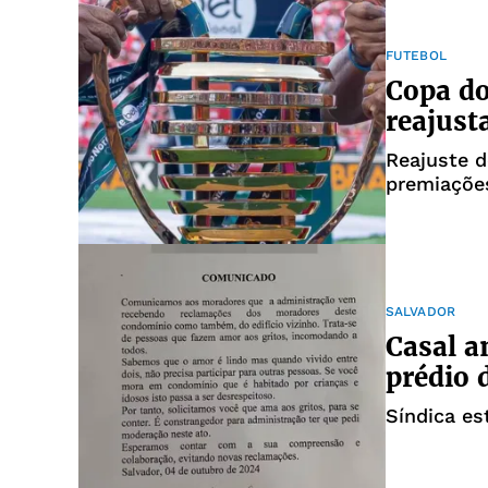
FUTEBOL
Copa do
reajust
Reajuste d
premiaçõe
SALVADOR
Casal a
prédio 
Síndica e