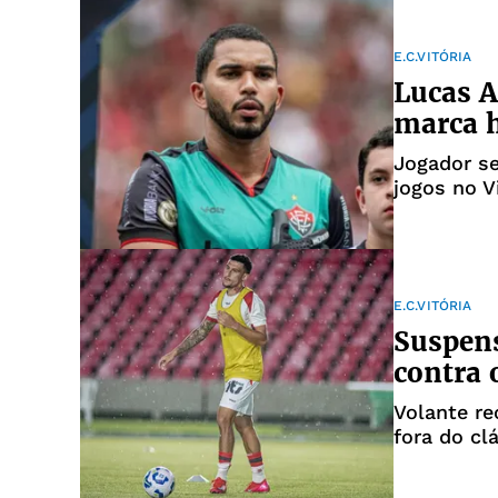
E.C.VITÓRIA
Lucas A
marca h
Jogador s
jogos no V
E.C.VITÓRIA
Suspens
contra 
Volante re
fora do cl