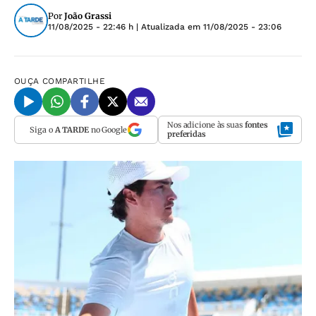
Por
João Grassi
11/08/2025 - 22:46 h
| Atualizada em
11/08/2025 - 23:06
OUÇA
COMPARTILHE
Nos adicione às suas
fontes
Siga o
A TARDE
no Google
preferidas