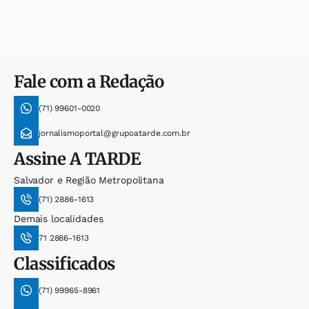
Fale com a Redação
(71) 99601-0020
jornalismoportal@grupoatarde.com.br
Assine
A TARDE
Salvador e Região Metropolitana
(71) 2886-1613
Demais localidades
71 2886-1613
Classificados
(71) 99965-8961