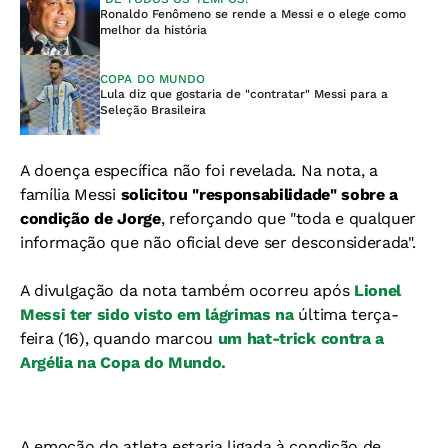
Ronaldo Fenômeno se rende a Messi e o elege como
melhor da história
COPA DO MUNDO
Lula diz que gostaria de "contratar" Messi para a
Seleção Brasileira
A doença específica não foi revelada. Na nota, a
família Messi
solicitou "responsabilidade" sobre a
condição de Jorge
, reforçando que "toda e qualquer
informação que não oficial deve ser desconsiderada".
A divulgação da nota também ocorreu após
Lionel
Messi ter sido visto em lágrimas na
última terça-
feira (16), quando marcou
um hat-trick contra a
Argélia na Copa do Mundo.
A emoção do atleta estaria ligada à condição de