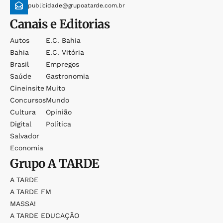
publicidade@grupoatarde.com.br
Canais e Editorias
Autos
E.c. Bahia
Bahia
E.c. Vitória
Brasil
Empregos
Saúde
Gastronomia
Cineinsite
Muito
Concursos
Mundo
Cultura
Opinião
Digital
Política
Salvador
Economia
Grupo
A TARDE
A TARDE
A TARDE FM
MASSA!
A TARDE EDUCAÇÃO