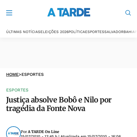
ÚLTIMAS NOTÍCIAS
ELEIÇÕES 2026
POLÍTICA
ESPORTES
SALVADOR
BAHIA
P
HOME
>
ESPORTES
ESPORTES
Justiça absolve Bobô e Nilo por
tragédia da Fonte Nova
Por
A TARDE On Line
15/07/2010 - 13:45 h
| Atualizada em
15/07/2010 - 16:06