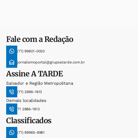
Fale com a Redação
(71) 99601-0020
jornalismoportal@grupoatarde.com.br
Assine
A TARDE
Salvador e Região Metropolitana
(71) 2886-1613
Demais localidades
71 2886-1613
Classificados
(71) 99965-8961