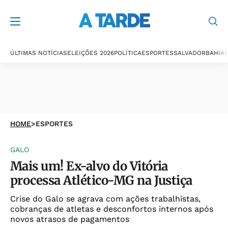
ÚLTIMAS NOTÍCIAS
ELEIÇÕES 2026
POLÍTICA
ESPORTES
SALVADOR
BAHIA
P
HOME
>
ESPORTES
GALO
Mais um! Ex-alvo do Vitória
processa Atlético-MG na Justiça
Crise do Galo se agrava com ações trabalhistas,
cobranças de atletas e desconfortos internos após
novos atrasos de pagamentos