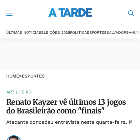
ÚLTIMAS NOTÍCIAS
ELEIÇÕES 2026
POLÍTICA
ESPORTES
SALVADOR
BAHIA
P
HOME
>
ESPORTES
ARTILHEIRO
Renato Kayzer vê últimos 13 jogos
do Brasileirão como "finais"
Atacante concedeu entrevista nesta quarta-feira, 1º