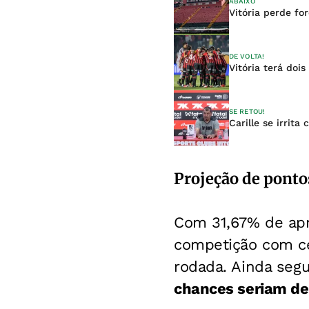
ABAIXO
Vitória perde f
DE VOLTA!
Vitória terá doi
SE RETOU!
Carille se irrit
Projeção de ponto
Com 31,67% de apro
competição com ce
rodada. Ainda seg
chances seriam d