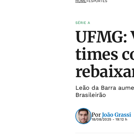
HOME
>
ESPORTES
SÉRIE A
UFMG: V
times c
rebaix
Leão da Barra aume
Brasileirão
Por
João Grassi
18/08/2025 - 19:12 h