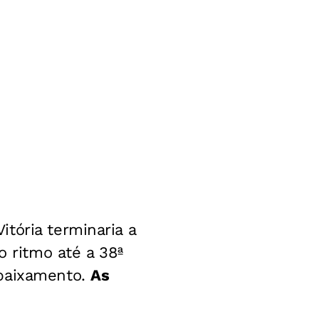
tória terminaria a
 ritmo até a 38ª
ebaixamento.
As