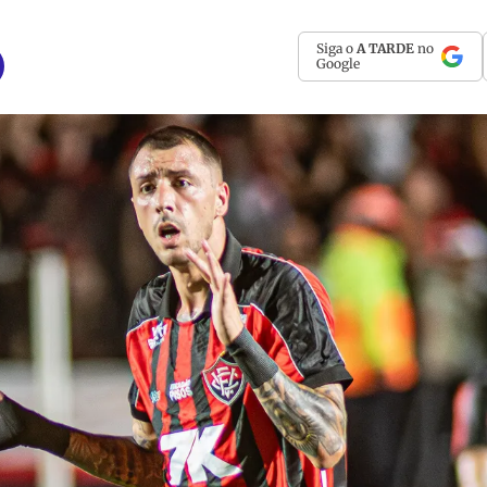
Siga o
A TARDE
no
Google