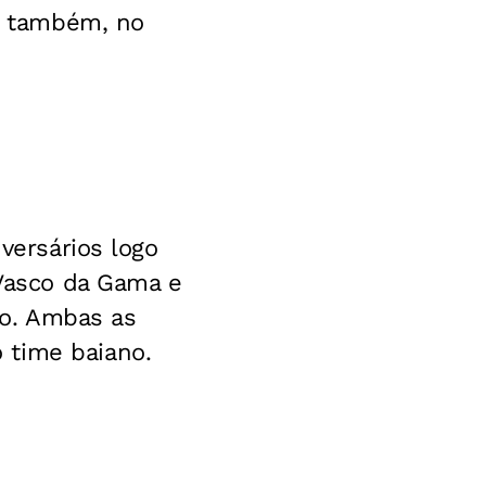
 e também, no
dversários logo
 Vasco da Gama e
o. Ambas as
 time baiano.