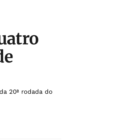
uatro
de
da 20ª rodada do