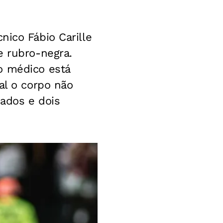
cnico Fábio Carille
e rubro-negra.
o médico está
al o corpo não
nados e dois