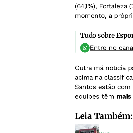
(64,1%), Fortaleza
momento, a própri
Tudo sobre
Espo
Entre no can
Outra má notícia p
acima na classific
Santos estão com 
equipes têm
mais
Leia Também: