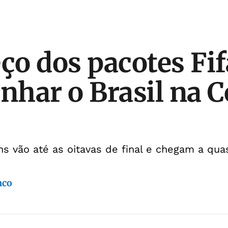
eço dos pacotes Fif
har o Brasil na C
 vão até as oitavas de final e chegam a quas
nco