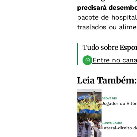
precisará desembol
pacote de hospital
traslados ou alime
Tudo sobre
Espo
Entre no can
Leia Também:
GEOVANE!
Jogador do Vitór
CONVOCADO!
Lateral-direito 