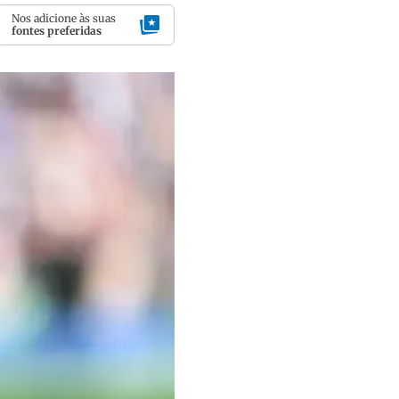
Nos adicione às suas
fontes preferidas