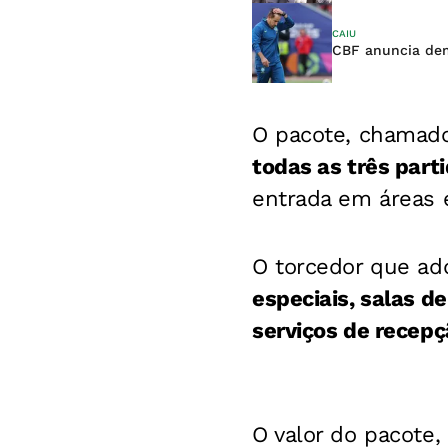
CAIU
CBF anuncia dem
O pacote, chama
todas as três part
entrada em áreas e
O torcedor que ad
especiais, salas de
serviços de recepç
O valor do pacote