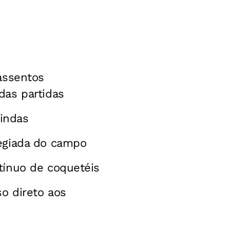
assentos
das partidas
indas
legiada do campo
ntínuo de coquetéis
so direto aos