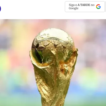
Siga o
A TARDE
no
Google