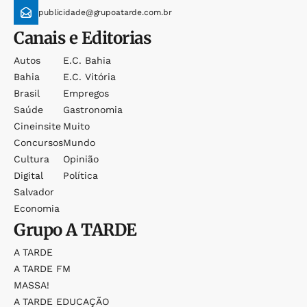
publicidade@grupoatarde.com.br
Canais e Editorias
Autos
E.c. Bahia
Bahia
E.c. Vitória
Brasil
Empregos
Saúde
Gastronomia
Cineinsite
Muito
Concursos
Mundo
Cultura
Opinião
Digital
Política
Salvador
Economia
Grupo
A TARDE
A TARDE
A TARDE FM
MASSA!
A TARDE EDUCAÇÃO