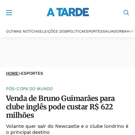
ÚLTIMAS NOTÍCIAS
ELEIÇÕES 2026
POLÍTICA
ESPORTES
SALVADOR
BAHIA
P
HOME
>
ESPORTES
PÓS-COPA DO MUNDO
Venda de Bruno Guimarães para
clube inglês pode custar R$ 622
milhões
Volante quer sair do Newcastle e o clube londrino é
o principal destino