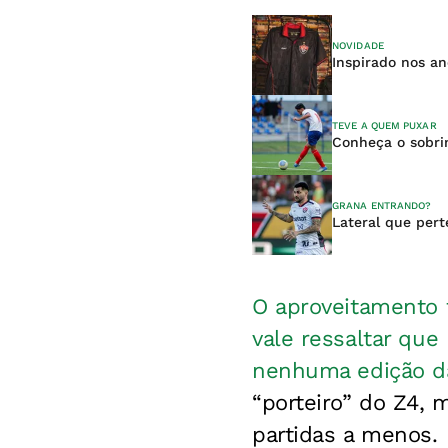
NOVIDADE
Inspirado nos an
TEVE A QUEM PUXAR
Conheça o sobrin
GRANA ENTRANDO?
Lateral que pert
O aproveitamento
vale ressaltar qu
nenhuma edição da
“porteiro” do Z4, m
partidas a menos.