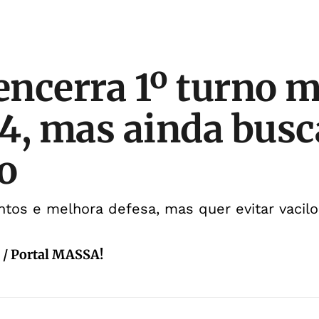
 encerra 1º turno 
4, mas ainda busc
o
os e melhora defesa, mas quer evitar vacilos
a / Portal MASSA!