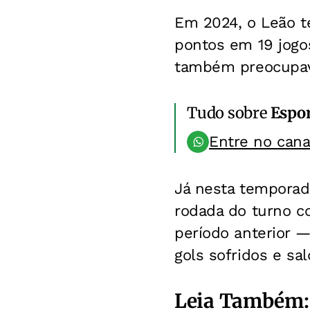
Em 2024, o Leão t
pontos em 19 jogos
também preocupava
Tudo sobre
Espo
Entre no can
Já nesta temporada
rodada do turno c
período anterior 
gols sofridos e sa
Leia Também: