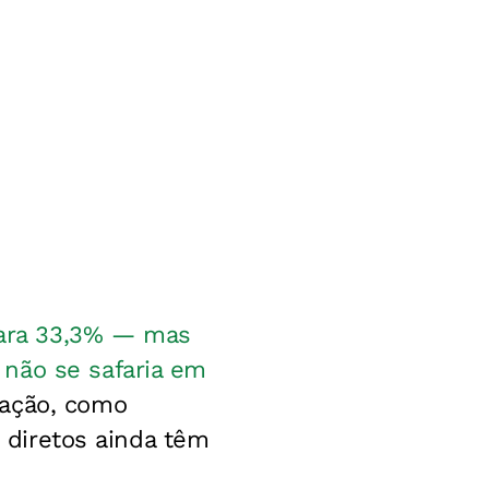
ara 33,3% — mas
 não se safaria em
cação, como
s diretos ainda têm