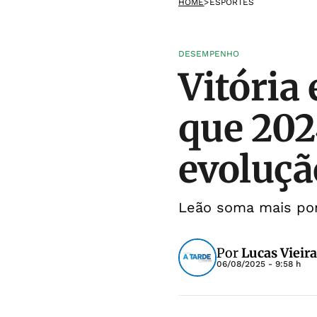
HOME
>
ESPORTES
DESEMPENHO
Vitória
que 202
evoluçã
Leão soma mais pont
Por
Lucas Vieir
06/08/2025 - 9:58 h