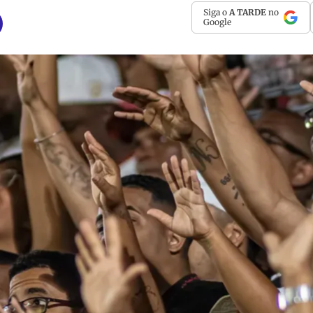
Siga o
A TARDE
no
Google