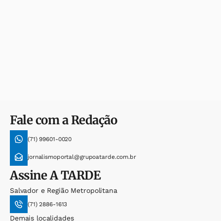
Fale com a Redação
(71) 99601-0020
jornalismoportal@grupoatarde.com.br
Assine
A TARDE
Salvador e Região Metropolitana
(71) 2886-1613
Demais localidades