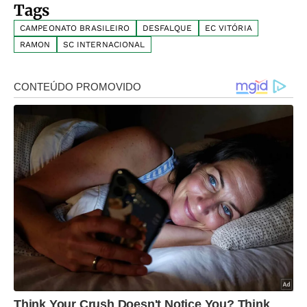
Tags
CAMPEONATO BRASILEIRO
DESFALQUE
EC VITÓRIA
RAMON
SC INTERNACIONAL