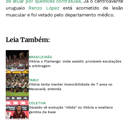
de atuar por questões contratuais
. Já o centroavante
uruguaio
Renzo López
está acometido de lesão
muscular e foi vetado pelo departamento médico.
Leia Também:
BRASILEIRÃO
Vitória x Flamengo: onde assistir, prováveis escalações
e arbitragem
TABU!
Vitória tenta manter invencibilidade de 7 anos no
Maracanã; entenda
COLETIVA
Osvaldo vê evolução "nítida" no Vitória e enaltece
garotos da base