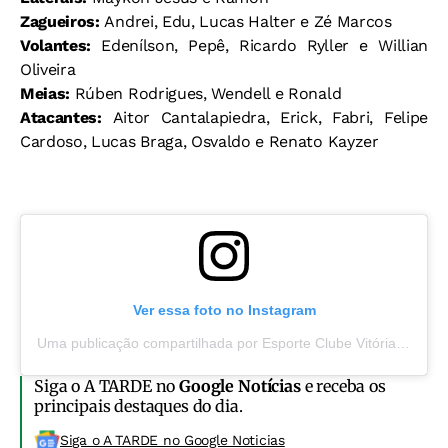
Zagueiros:
Andrei, Edu, Lucas Halter e Zé Marcos
Volantes:
Edenílson, Pepê, Ricardo Ryller e Willian
Oliveira
Meias:
Rúben Rodrigues, Wendell e Ronald
Atacantes:
Aitor Cantalapiedra, Erick, Fabri, Felipe
Cardoso, Lucas Braga, Osvaldo e Renato Kayzer
Ver essa foto no Instagram
Uma publicação compartilhada por Esporte Clube Vitória (@ecvitoria)
Siga o A TARDE no
Google Notícias
e receba os
principais destaques do dia.
Siga o A TARDE no Google Noticias