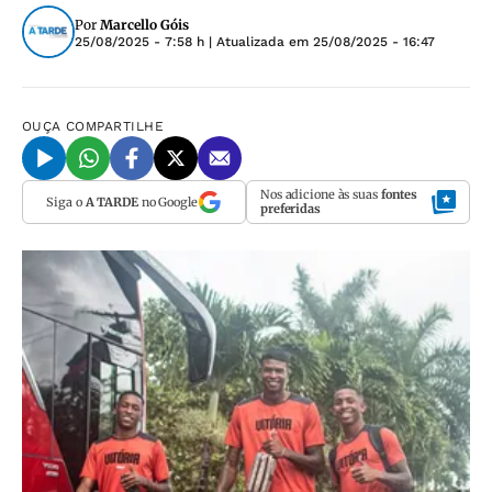
Por
Marcello Góis
25/08/2025 - 7:58 h
| Atualizada em
25/08/2025 - 16:47
OUÇA
COMPARTILHE
Nos adicione às suas
fontes
Siga o
A TARDE
no Google
preferidas