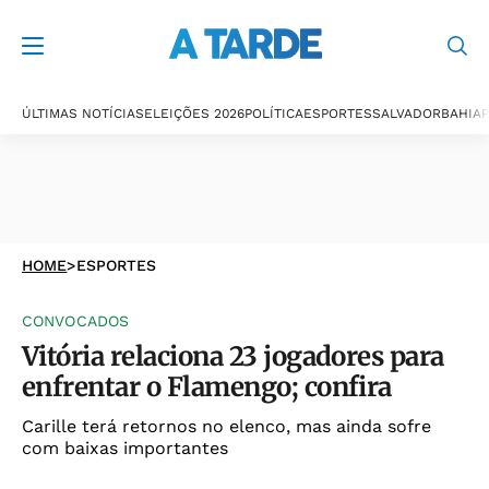
ÚLTIMAS NOTÍCIAS
ELEIÇÕES 2026
POLÍTICA
ESPORTES
SALVADOR
BAHIA
P
HOME
>
ESPORTES
CONVOCADOS
Vitória relaciona 23 jogadores para
enfrentar o Flamengo; confira
Carille terá retornos no elenco, mas ainda sofre
com baixas importantes