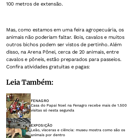
100 metros de extensão.
Mas, como estamos em uma feira agropecuária, os
animais não poderiam faltar. Bois, cavalos e muitos
outros bichos podem ser vistos de pertinho. Além
disso, na Arena Pônei, cerca de 20 animais, entre
cavalos e pôneis, estão preparados para passeios.
Confira atividades gratuitas e pagas:
Leia Também:
FENAGRO
Casa do Papai Noel na Fenagro recebe mais de 1.500
visitas só nesta segunda
EXPOSIÇÃO
Leão, vísceras e ciência: museu mostra como são os
animais por dentro