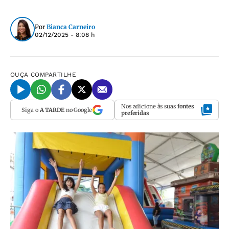
Por
Bianca Carneiro
02/12/2025 - 8:08 h
OUÇA
COMPARTILHE
Nos adicione às suas
fontes
Siga o
A TARDE
no Google
preferidas