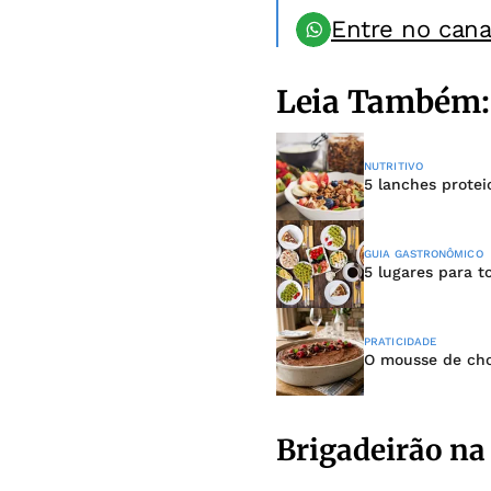
Entre no can
Leia Também:
NUTRITIVO
5 lanches prote
GUIA GASTRONÔMICO
5 lugares para 
PRATICIDADE
O mousse de cho
Brigadeirão na 