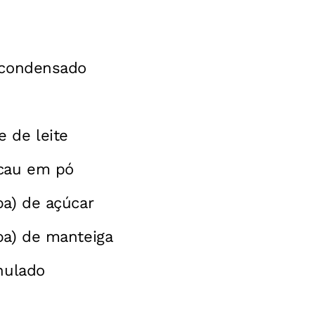
e condensado
 de leite
acau em pó
pa) de açúcar
pa) de manteiga
anulado