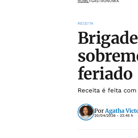
HOME
>
GASTRONOMIA
RECEITA
Brigade
sobreme
feriado
Receita é feita com
Por
Agatha Victo
20/04/2026 - 22:45 h