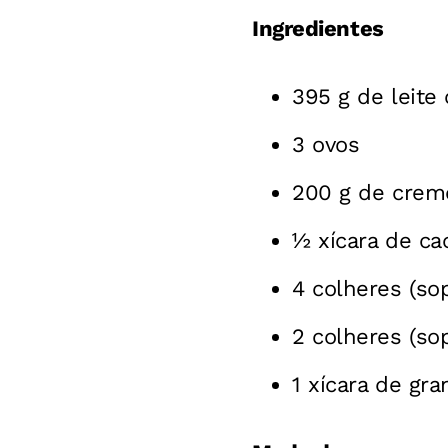
Ingredientes
395 g de leit
3 ovos
200 g de creme
½ xícara de c
4 colheres (so
2 colheres (so
1 xícara de gr