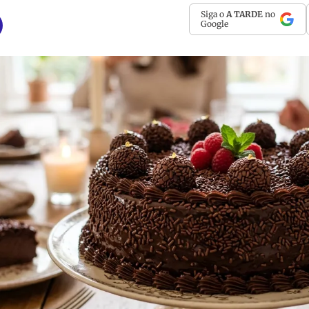
Siga o
A TARDE
no
Google