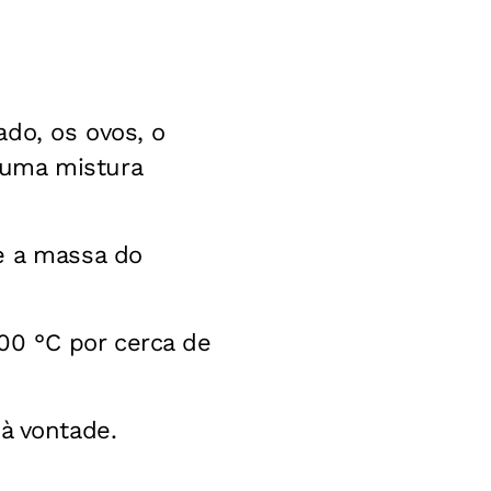
ado, os ovos, o
 uma mistura
e a massa do
200 °C por cerca de
 à vontade.