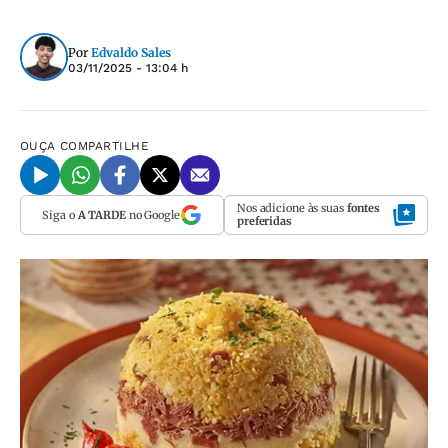
Por
Edvaldo Sales
03/11/2025 - 13:04 h
OUÇA
COMPARTILHE
Nos adicione às suas
fontes
Siga o
A TARDE
no Google
preferidas