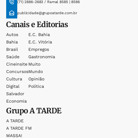
(71) 2886-2683 / Ramal 8585 | 8586
publicidade@grupoatarde.com.br
Canais e Editorias
Autos
E.c. Bahia
Bahia
E.c. Vitória
Brasil
Empregos
Saúde
Gastronomia
Cineinsite
Muito
Concursos
Mundo
Cultura
Opinião
Digital
Política
Salvador
Economia
Grupo
A TARDE
A TARDE
A TARDE FM
MASSA!