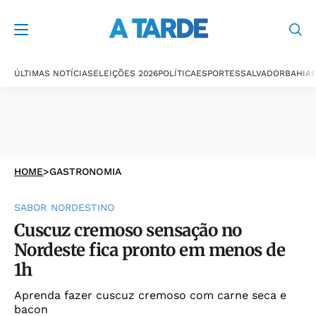
ÚLTIMAS NOTÍCIAS
ELEIÇÕES 2026
POLÍTICA
ESPORTES
SALVADOR
BAHIA
P
HOME
>
GASTRONOMIA
SABOR NORDESTINO
Cuscuz cremoso sensação no
Nordeste fica pronto em menos de
1h
Aprenda fazer cuscuz cremoso com carne seca e
bacon