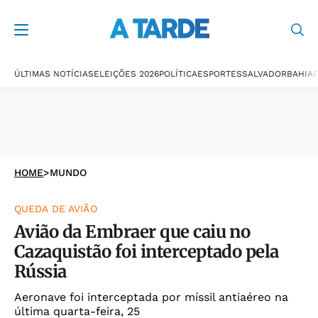
ÚLTIMAS NOTÍCIAS
ELEIÇÕES 2026
POLÍTICA
ESPORTES
SALVADOR
BAHIA
P
HOME
>
MUNDO
QUEDA DE AVIÃO
Avião da Embraer que caiu no
Cazaquistão foi interceptado pela
Rússia
Aeronave foi interceptada por míssil antiaéreo na
última quarta-feira, 25