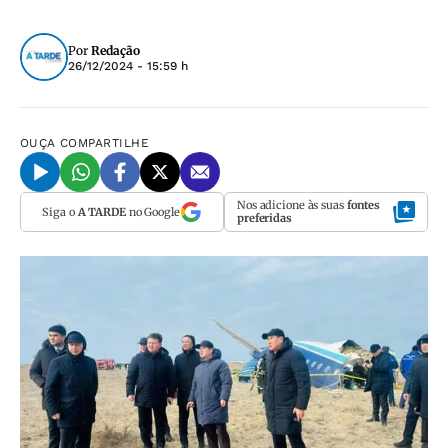
Por
Redação
26/12/2024 - 15:59 h
OUÇA
COMPARTILHE
Nos adicione às suas
fontes
Siga o
A TARDE
no Google
preferidas