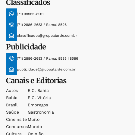
Classificados
(71) 99965-8961
(71) 2886-2683 / Ramal 8526
classificados@grupoatarde.com.br
Publicidade
(71) 2886-2683 / Ramal 8585 | 8586
publicidade@grupoatarde.com.br
Canais e Editorias
Autos
E.c. Bahia
Bahia
E.c. Vitória
Brasil
Empregos
Saúde
Gastronomia
Cineinsite
Muito
Concursos
Mundo
Cultura
Opinião