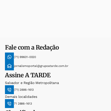
Fale com a Redação
(71) 99601-0020
jornalismoportal@grupoatarde.com.br
Assine
A TARDE
Salvador e Região Metropolitana
(71) 2886-1613
Demais localidades
71 2886-1613