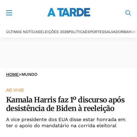
ÚLTIMAS NOTÍCIAS
ELEIÇÕES 2026
POLÍTICA
ESPORTES
SALVADOR
BAHIA
P
HOME
>
MUNDO
AO VIVO
Kamala Harris faz 1º discurso após
desistência de Biden à reeleição
A vice presidente dos EUA disse estar honrada em
ter o apoio do mandatário na corrida eleitoral