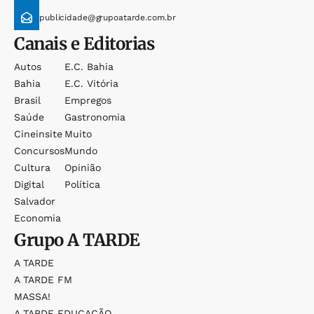
publicidade@grupoatarde.com.br
Canais e Editorias
Autos
E.c. Bahia
Bahia
E.c. Vitória
Brasil
Empregos
Saúde
Gastronomia
Cineinsite
Muito
Concursos
Mundo
Cultura
Opinião
Digital
Política
Salvador
Economia
Grupo
A TARDE
A TARDE
A TARDE FM
MASSA!
A TARDE EDUCAÇÃO