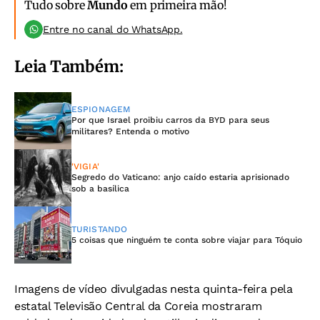
Tudo sobre
Mundo
em primeira mão!
Entre no canal do WhatsApp.
Leia Também:
ESPIONAGEM
Por que Israel proibiu carros da BYD para seus
militares? Entenda o motivo
'VIGIA'
Segredo do Vaticano: anjo caído estaria aprisionado
sob a basílica
TURISTANDO
5 coisas que ninguém te conta sobre viajar para Tóquio
Imagens de vídeo divulgadas nesta quinta-feira pela
estatal Televisão Central da Coreia mostraram