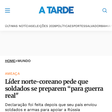
ÚLTIMAS NOTÍCIAS
ELEIÇÕES 2026
POLÍTICA
ESPORTES
SALVADOR
BAHIA
P
HOME
>
MUNDO
AMEAÇA
Líder norte-coreano pede que
soldados se preparem “para guerra
real"
Declaração foi feita depois que seu país enviou
soldados e armas para apoiar a Rússia