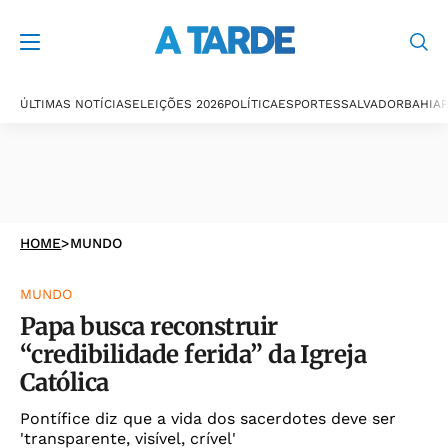
ÚLTIMAS NOTÍCIAS
ELEIÇÕES 2026
POLÍTICA
ESPORTES
SALVADOR
BAHIA
P
HOME
>
MUNDO
MUNDO
Papa busca reconstruir
“credibilidade ferida” da Igreja
Católica
Pontífice diz que a vida dos sacerdotes deve ser
'transparente, visível, crível'