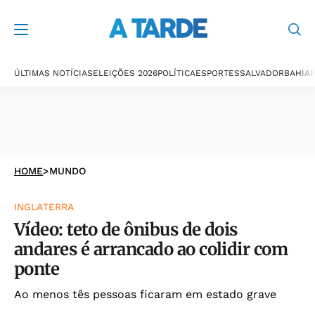
ÚLTIMAS NOTÍCIAS
ELEIÇÕES 2026
POLÍTICA
ESPORTES
SALVADOR
BAHIA
P
HOME
>
MUNDO
INGLATERRA
Vídeo: teto de ônibus de dois
andares é arrancado ao colidir com
ponte
Ao menos tês pessoas ficaram em estado grave