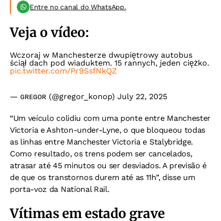
Entre no canal do WhatsApp.
Veja o vídeo:
Wczoraj w Manchesterze dwupiętrowy autobus
ściął dach pod wiaduktem. 15 rannych, jeden ciężko.
pic.twitter.com/Pr9SsfNkQZ
— ɢʀᴇɢᴏʀ (@gregor_konop)
July 22, 2025
“Um veículo colidiu com uma ponte entre Manchester
Victoria e Ashton-under-Lyne, o que bloqueou todas
as linhas entre Manchester Victoria e Stalybridge.
Como resultado, os trens podem ser cancelados,
atrasar até 45 minutos ou ser desviados. A previsão é
de que os transtornos durem até as 11h”, disse um
porta-voz da National Rail.
Vítimas em estado grave