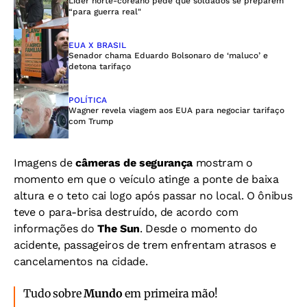
Líder norte-coreano pede que soldados se preparem
“para guerra real"
EUA X BRASIL
Senador chama Eduardo Bolsonaro de ‘maluco’ e
detona tarifaço
POLÍTICA
Wagner revela viagem aos EUA para negociar tarifaço
com Trump
Imagens de
câmeras de segurança
mostram o
momento em que o veículo atinge a ponte de baixa
altura e o teto cai logo após passar no local. O ônibus
teve o para-brisa destruído, de acordo com
informações do
The Sun
. Desde o momento do
acidente, passageiros de trem enfrentam atrasos e
cancelamentos na cidade.
Tudo sobre
Mundo
em primeira mão!