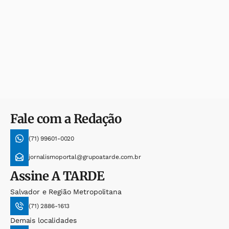
Fale com a Redação
(71) 99601-0020
jornalismoportal@grupoatarde.com.br
Assine
A TARDE
Salvador e Região Metropolitana
(71) 2886-1613
Demais localidades