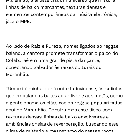
Maranhão, a artista cria um universo que mistura
linhas de baixo marcantes, texturas densas e
elementos contemporâneos da música eletrônica,
jazz e MPB.
Ao lado de Raiz e Pureza, nomes ligados ao reggae
baiano, a cantora promete transformar o palco do
Colaboraê em uma grande pista dançante,
conectando Salvador às raízes culturais do
Maranhão.
“Umami é minha ode à noite ludovicense, às radiolas
que embalam os bailes ao ar livre e aos melôs, como
a gente chama os clássicos do reggae popularizados
aqui no Maranhão. Construímos esse disco com
texturas densas, linhas de baixo envolventes e
ambiências cheias de reverberação, buscando esse
clima de mistério e magnetismo do reggae roots