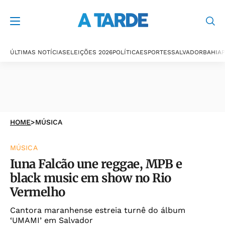
ÚLTIMAS NOTÍCIAS
ELEIÇÕES 2026
POLÍTICA
ESPORTES
SALVADOR
BAHIA
P
HOME
>
MÚSICA
MÚSICA
Iuna Falcão une reggae, MPB e
black music em show no Rio
Vermelho
Cantora maranhense estreia turnê do álbum
‘UMAMI’ em Salvador