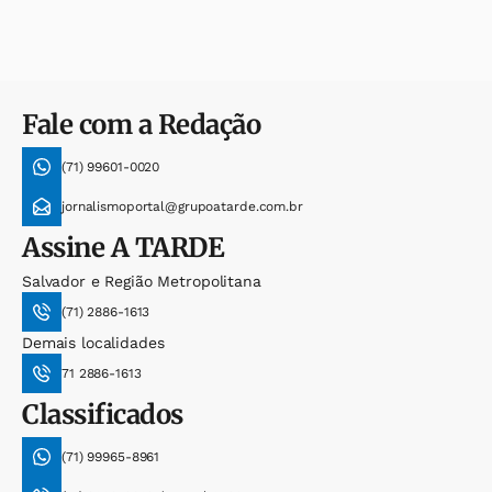
Fale com a Redação
(71) 99601-0020
jornalismoportal@grupoatarde.com.br
Assine
A TARDE
Salvador e Região Metropolitana
(71) 2886-1613
Demais localidades
71 2886-1613
Classificados
(71) 99965-8961