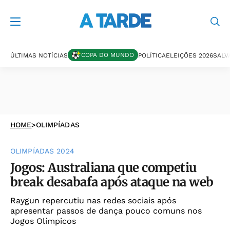
COPA DO MUNDO
ÚLTIMAS NOTÍCIAS
POLÍTICA
ELEIÇÕES 2026
SALV
HOME
>
OLIMPÍADAS
OLIMPÍADAS 2024
Jogos: Australiana que competiu
break desabafa após ataque na web
Raygun repercutiu nas redes sociais após
apresentar passos de dança pouco comuns nos
Jogos Olímpicos