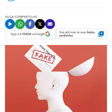
OUÇA
COMPARTILHE
Nos adicione às suas
fontes
Siga o
A TARDE
no Google
preferidas