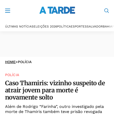
ÚLTIMAS NOTÍCIAS
ELEIÇÕES 2026
POLÍTICA
ESPORTES
SALVADOR
BAHIA
P
HOME
>
POLÍCIA
POLÍCIA
Caso Thamiris: vizinho suspeito de
atrair jovem para morte é
novamente solto
Além de Rodrigo “Farinha”, outro investigado pela
morte de Thamiris também teve prisão revogada