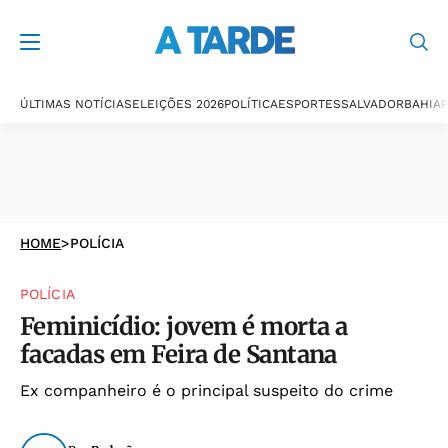
ÚLTIMAS NOTÍCIAS
ELEIÇÕES 2026
POLÍTICA
ESPORTES
SALVADOR
BAHIA
P
HOME
>
POLÍCIA
POLÍCIA
Feminicídio: jovem é morta a
facadas em Feira de Santana
Ex companheiro é o principal suspeito do crime