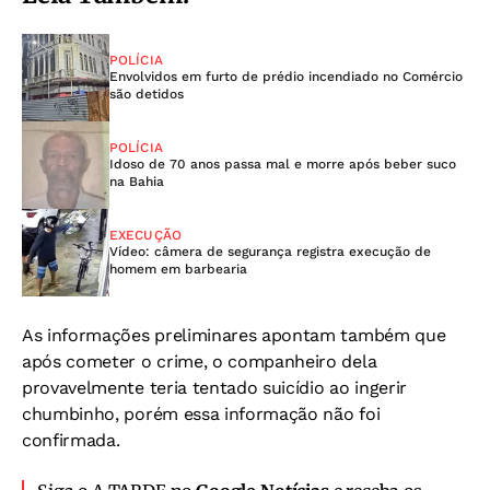
POLÍCIA
Envolvidos em furto de prédio incendiado no Comércio
são detidos
POLÍCIA
Idoso de 70 anos passa mal e morre após beber suco
na Bahia
EXECUÇÃO
Vídeo: câmera de segurança registra execução de
homem em barbearia
As informações preliminares apontam também que
após cometer o crime, o companheiro dela
provavelmente teria tentado suicídio ao ingerir
chumbinho, porém essa informação não foi
confirmada.