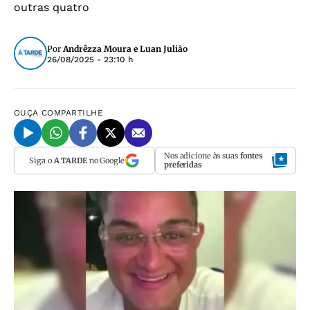
outras quatro
Por
Andrêzza Moura e Luan Julião
26/08/2025 - 23:10 h
OUÇA
COMPARTILHE
Nos adicione às suas
fontes
Siga o
A TARDE
no Google
preferidas