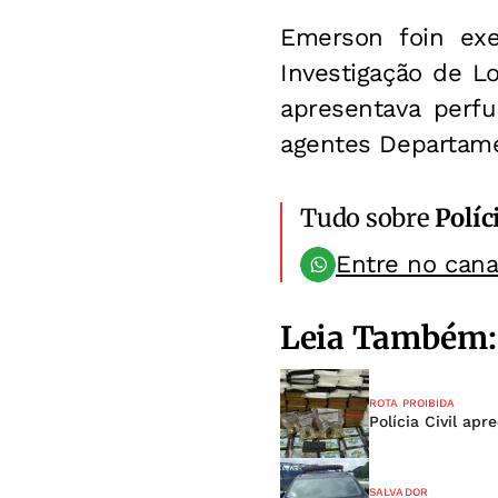
Emerson foin exe
Investigação de L
apresentava perfu
agentes Departamen
Tudo sobre
Políc
Entre no can
Leia Também:
ROTA PROIBIDA
Polícia Civil ap
SALVADOR