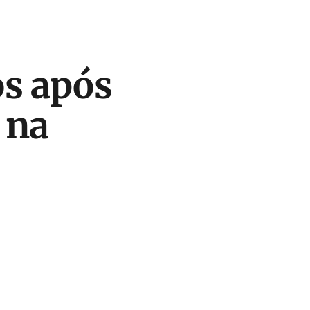
os após
 na