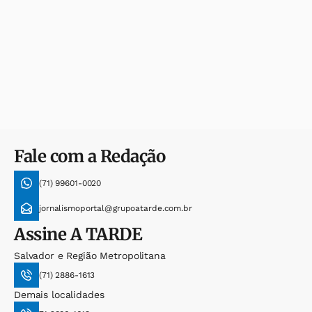
Fale com a Redação
(71) 99601-0020
jornalismoportal@grupoatarde.com.br
Assine
A TARDE
Salvador e Região Metropolitana
(71) 2886-1613
Demais localidades