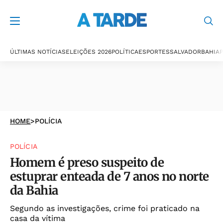
ÚLTIMAS NOTÍCIAS
ELEIÇÕES 2026
POLÍTICA
ESPORTES
SALVADOR
BAHIA
P
HOME
>
POLÍCIA
POLÍCIA
Homem é preso suspeito de
estuprar enteada de 7 anos no norte
da Bahia
Segundo as investigações, crime foi praticado na
casa da vítima