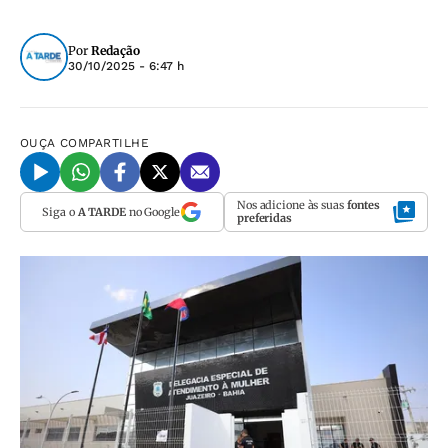
Por
Redação
30/10/2025 - 6:47 h
OUÇA
COMPARTILHE
Nos adicione às suas
fontes
Siga o
A TARDE
no Google
preferidas