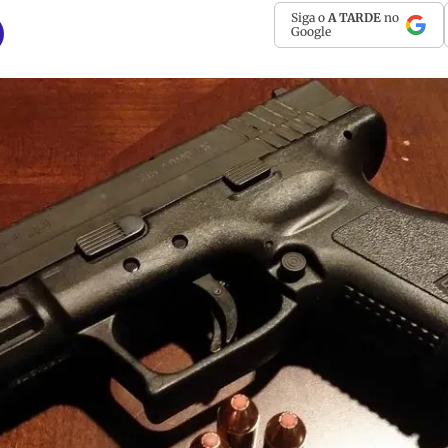
Siga o
A TARDE
no
Google