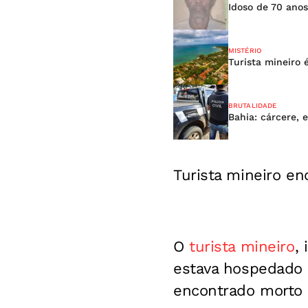
Idoso de 70 ano
MISTÉRIO
Turista mineiro
BRUTALIDADE
Bahia: cárcere,
Turista mineiro e
O
turista mineiro
,
estava hospedado n
encontrado morto n