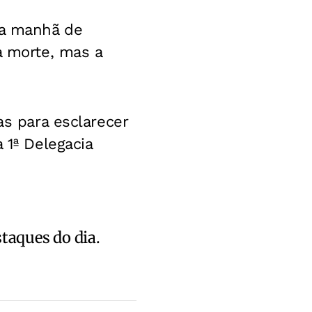
 a manhã de
a morte, mas a
as para esclarecer
 1ª Delegacia
staques do dia.