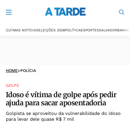
ÚLTIMAS NOTÍCIAS
ELEIÇÕES 2026
POLÍTICA
ESPORTES
SALVADOR
BAHIA
P
HOME
>
POLÍCIA
GOLPE
Idoso é vítima de golpe após pedir
ajuda para sacar aposentadoria
Golpista se aproveitou da vulnerabilidade do idoso
para levar dele quase R$ 7 mil